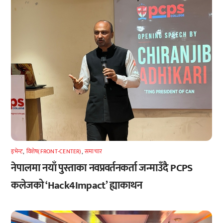
इभेन्ट
,
विशेष(FRONT-CENTER)
,
समाचार
नेपालमा नयाँ पुस्ताका नवप्रवर्तनकर्ता जन्माउँदै PCPS
कलेजको ‘Hack4Impact’ ह्याकाथन