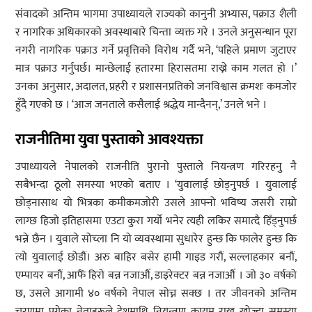
संवादको अन्तिम भागमा उपाध्यायले राज्यको कानुनी अभ्यास, पक्राउ शैली
र नागरिक अधिकारको अवस्थाबारे चिन्ता व्यक्त गरे । उनले अनुसन्धान पूरा
नगरी नागरिक पक्राउ गर्ने प्रवृत्तिको विरोध गर्दै भने, ‘पहिले प्रमाण जुटाएर
मात्र पक्राउ गर्नुपर्छ। मान्छेलाई हतारमा हिरासतमा राख्ने काम गलत हो ।’
उनका अनुसार, अदालत, प्रहरी र प्रशासनप्रतिको जनविश्वास क्रमशः कमजोर
हुँदै गएको छ । ‘आज जनताले कसैलाई श्रद्धेय मान्दैनन्,’ उनले भने ।
राजनीतिमा युवा पुस्ताको आवश्यक्ता
उपाध्यायले नेपालको राजनीति पुरानो पुस्ताले नियन्त्रण गरिरहनु नै
सबैभन्दा ठूलो समस्या भएको बताए । ‘युवालाई छोड्नुपर्छ । युवालाई
छोड्नासाथ यो भित्रका कमीकमजोरी उसले आफ्नो भविष्य जसरी राम्रो
लाग्छ हिजो इतिहासमा एउटा कुरा गर्यो भनेर त्यही लकिर समात्दै हिँड्नुपर्छ
भन्ने छैन । युवाले सोच्ला नि यो व्यवस्थामा सुधारेर हुन्छ कि फालेर हुन्छ कि
त्यो युवालाई छोडौं। अरु बाहिर बसेर हामी गाइड गरौं, सल्लाहकार बनौं,
एम्पायर बनौं, आफैं हिरो बन्न नजाऔं, डाइरेक्टर बन्न नजाऔं । जो ३० वर्षको
छ, उसले आगामी ४० वर्षको नेपाल सोच्न सक्छ । तर जीवनको अन्तिम
चरणमा पुगेका नेताहरूले देशमाथि नियन्त्रण कायम राख्न खोज्दा समस्या