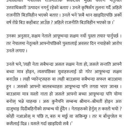
उपाध्यायले नेपालको राजनीतिक संकटको मुख्य कारण नेतृत्वले
उत्तराधिकारी उत्पादन नगर्नु रहेको बताए । उनले कृषिसँग तुलना गर्दै अहिले
राजनीति बिउविहीन भएको बताए । उनले भने ‘सबै धान खाइदिएपछि अर्को
वर्ष रोप्ने बिउ कहाँबाट आउँछ ? अहिले राजनीति बिउविहीन भएको छ ।’
उनका अनुसार, सक्षम नेताले आफूभन्दा सक्षम नयाँ पुस्ता तयार पार्नुपर्छ ।
तर नेपालमा नेतृत्वले आफ्नोपछिको पुस्तालाई अवसर दिन नचाहेको आरोप
उनले लगाए ।
उनले भने, ‘त्यही नेता सबैभन्दा असल सक्षम नेता हो, जसले सन्तति आफ्नै
बच्चा मात्र होइन, त्यसपछिका युवाहरुलाई ग्रो गरेर आफूभन्दा सक्षम
बनाउँछ । त्यही प्यारेन्ट्सहरु वा त्यही बाउआमा सबैभन्दा सफल बाउआमा
हुन । जसको आफ्नो बालबच्चाहरु आफूभन्दा पनि तगडा भएर जान्छ ।
बाउआमा मात्र यस्तो नाता हो जसले आफ्नो बच्चा आफूभन्दा पनि योग्य
बनोस् भन्ने चाहन्छ । अरु कुनैपनि सम्बन्ध श्रीमान–श्रीमती होइन अरु
दाजुभाइ दिदीबहिनीको सम्बन्ध यो हुँदैन । नेताहरुको हेर्नुस् त कस्तो भयो ?
कोही नआओस् म पछि त, बरु म मर्छु वा सकिन्छु । तर म बाँचुन्जेल म
कसैलाई दिन्न । यसले गर्दा खाइदियो सबै ।’