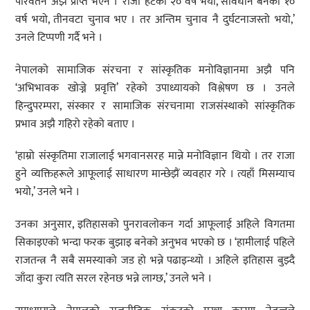
परिवर्तन अझै प्राप्त भएन । ‘राजा हटेको २० वर्ष भयो, संविधान बनेको १०
वर्ष भयो, तीनवटा चुनाव भए । तर अन्तिम चुनाव नै दुर्घटनाजस्तो भयो,’
उनले टिप्पणी गर्दै भने ।
नेपालको सामाजिक संरचना र सांस्कृतिक मनोविज्ञानमा अझै पनि
‘अभिभावक खोज्ने प्रवृत्ति’ रहेको उपाध्यायको विश्लेषण छ । उनले
हिन्दुपरम्परा, संस्कार र सामाजिक संरचनामा राजसंस्थाको सांस्कृतिक
प्रभाव अझै गहिरो रहेको बताए ।
‘हाम्रो संस्कृतिमा राजालाई भगवानसरह मान्ने मनोविज्ञान थियो । तर राजा
हुने व्यक्तिहरूले आफूलाई साधारण मान्छेझैं व्यवहार गरे । त्यहाँ मिसम्याच
भयो,’ उनले भने ।
उनका अनुसार, इतिहासको पुनरावलोकन गर्दा आफूलाई अहिले विगतमा
सिकाइएको भन्दा फरक बुझाइ बनेको अनुभव भएको छ । ‘हामीलाई पहिले
राजतन्त्र नै सबै समस्याको जड हो भन्ने पढाइन्थ्यो । अहिले इतिहास बुझ्दै
जाँदा कुरा त्यति सरल रहेनछ भन्ने लाग्छ,’ उनले भने ।