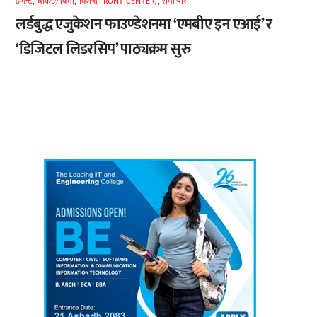
इभेन्ट
,
बैंकिङ/बिमा
,
विशेष(FRONT-CENTER)
,
समाचार
लर्डबुद्ध एजुकेशन फाउण्डेशनमा ‘एमबीए इन एआई’ र
‘डिजिटल लिडरसिप’ पाठ्यक्रम सुरु