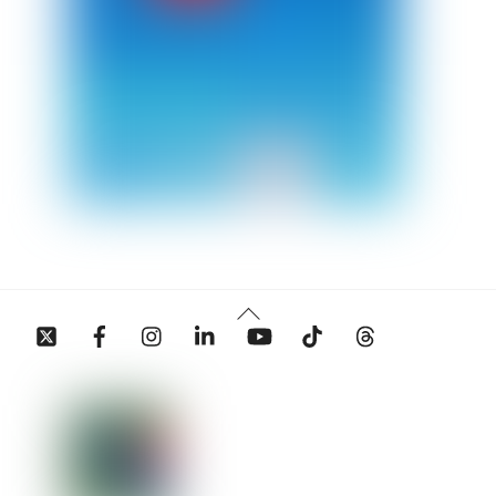
Back
Twitter
Facebook
Instagram
Linkedin
YouTube
Tiktok
Threads
To
Top