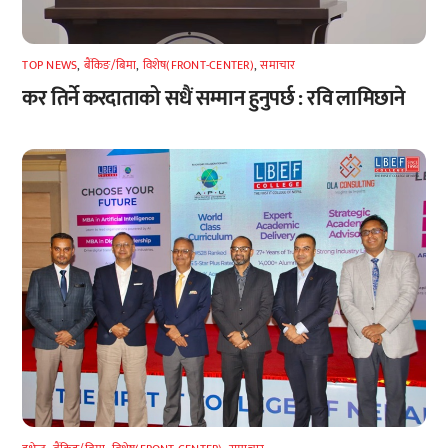
TOP NEWS
,
बैंकिङ/बिमा
,
विशेष(FRONT-CENTER)
,
समाचार
कर तिर्ने करदाताको सधैं सम्मान हुनुपर्छ : रवि लामिछाने