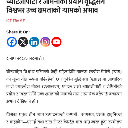
च्याटजीपीटी र जेमिनीको प्रयोग वृद्धिसँगै
विश्वभर उच्च क्षमताको र्‍यामको अभाव
ICT FRAME
Share It On:
८ माघ २०८२, काठमाडौं ।
चीनसहित विश्वभर पछिल्लो केही महिनादेखि र्‍यान्डम एक्सेस मेमोरी (र्‍याम)
को मूल्य तीव्र रूपमा बढिरहेको छ । कृत्रिम बुद्धिमत्ता (एआइ) मा आधारित
लार्ज ल्याङ्गवेज मोडेल (एलएलएम) एपहरू जस्तै च्याटजीपीटी र जेमिनीको
प्रयोग र विस्तारसँगै उच्च क्षमताको र्‍यामको माग अत्यधिक बढेपछि बजारमा
अभाव देखिएको हो ।
विश्वका प्रमुख तीन र्‍याम उत्पादनकर्ता कम्पनी—सामसङ, एसके हाइनिक्स
र माइक्रोन—एआई तथा डाटा सेन्टर केन्द्रित माग धान्न व्यस्त हुँदा उपभोक्ता