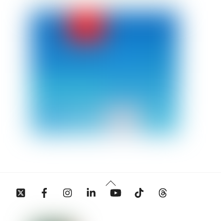
Back
Twitter
Facebook
Instagram
Linkedin
YouTube
Tiktok
Threads
To
Top