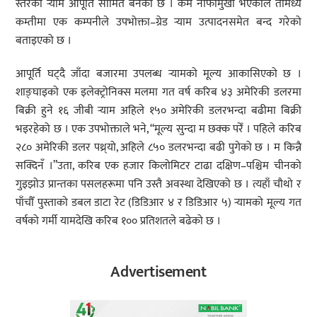
स्तरको र्‍याम आपूर्ति सीमित बनेको छ । कम नाफामुखी भएकाले तीमध्ये
कम्तीमा एक कम्पनीले उपभोक्ता–ग्रेड र्‍याम उत्पादनसमेत बन्द गरेको
बताइएको छ ।
आपूर्ति घट्दै जाँदा बजारमा उपलब्ध र्‍यामको मूल्य आकासिएको छ ।
शाङ्घाइको एक इलेक्ट्रोनिक्स मलमा गत वर्ष करिब ४३ अमेरिकी डलरमा
बिक्री हुने १६ जीबी र्‍याम अहिले १५० अमेरिकी डलरभन्दा बढीमा बिक्री
भइरहेको छ । एक उपभोक्ताले भने, “मूल्य सुन्दा म छक्क परेँ । पहिले करिब
२८० अमेरिकी डलर पथ्र्यो, अहिले ८५० डलरभन्दा बढी पुगेको छ । म किन्नै
सक्दिनँ ।”उता, करिब एक हजार किलोमिटर टाढा दक्षिण–पश्चिम चीनको
गुइझोउ प्रान्तका पसलहरूमा पनि उस्तै अवस्था देखिएको छ । त्यहाँ चौथो र
पाँचौँ पुस्ताको डबल डाटा रेट (डिडिआर ४ र डिडिआर ५) र्‍यामको मूल्य गत
वर्षको गर्मी यामदेखि करिब १०० प्रतिशतले बढेको छ ।
Advertisement