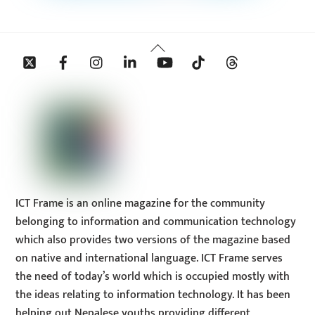
Back
Twitter
Facebook
Instagram
Linkedin
YouTube
Tiktok
Threads
To
Top
ICT Frame is an online magazine for the community
belonging to information and communication technology
which also provides two versions of the magazine based
on native and international language. ICT Frame serves
the need of today’s world which is occupied mostly with
the ideas relating to information technology. It has been
helping out Nepalese youths providing different