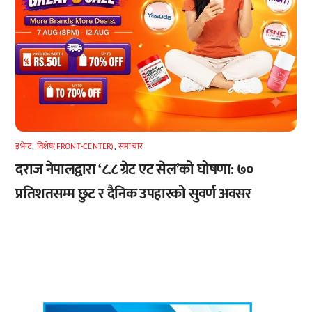
इभेन्ट
,
विशेष(FRONT-CENTER)
,
समाचार
दराज नेपालद्वारा ‘८.८ ग्रेट एट सेल’को घोषणा: ७०
प्रतिशतसम्म छुट र दैनिक उपहारको सुवर्ण अवसर