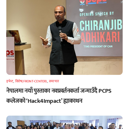
इभेन्ट
,
विशेष(FRONT-CENTER)
,
समाचार
नेपालमा नयाँ पुस्ताका नवप्रवर्तनकर्ता जन्माउँदै PCPS
कलेजको ‘Hack4Impact’ ह्याकाथन