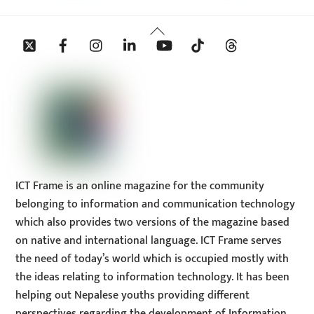
Back
Twitter
Facebook
Instagram
Linkedin
YouTube
Tiktok
Threads
To
Top
ICT Frame is an online magazine for the community
belonging to information and communication technology
which also provides two versions of the magazine based
on native and international language. ICT Frame serves
the need of today’s world which is occupied mostly with
the ideas relating to information technology. It has been
helping out Nepalese youths providing different
perspectives regarding the development of Information