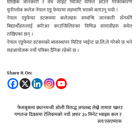
मौखिक जानकारी र वेभ साइट भिजिट मार्फत आउने गरेकाकारण
युनीग्लोब कलेज नेपाल एडु फेयरमा सहभागि भएको बताउनु भयो ।
नेपाल एडुफेयर डटकममा कलेजहरु सम्वन्धि जानकारी सँगसँगै
बिद्यार्थीहरुलाई करिअर काउन्सिलिङका विभिन्न सामाग्रीहरु समेत
राखिएका छन् ।
नेपाल एडुफेयर डटकमको ब्यवस्थापन मिटिङ प्वईन्ट प्रा.लि.ले गरेको छ भने
सहआयोजक नयाँ पत्रिका दैनिक रहेको छ ।
Share It On:
फेसबुकमा प्रधानमन्त्री ओली विरुद्ध अपशब्द लेख्ने तामाङ पक्राउ
गणतन्त्र दिवसमा टेलिकमको नयाँ अफर ३० मिनेट भ्वाइस कल र
सय एसएमएस