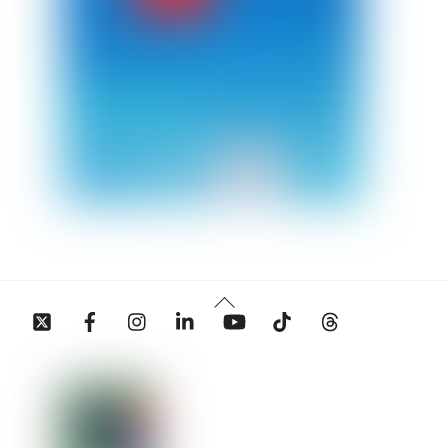
Back
Twitter
Facebook
Instagram
Linkedin
YouTube
Tiktok
Threads
To
Top