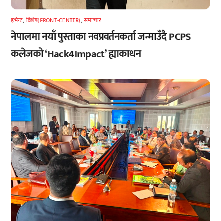
इभेन्ट
,
विशेष(FRONT-CENTER)
,
समाचार
नेपालमा नयाँ पुस्ताका नवप्रवर्तनकर्ता जन्माउँदै PCPS
कलेजको ‘Hack4Impact’ ह्याकाथन