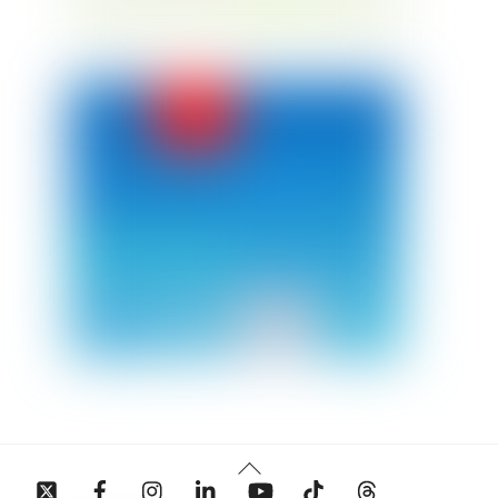
Back
Twitter
Facebook
Instagram
Linkedin
YouTube
Tiktok
Threads
To