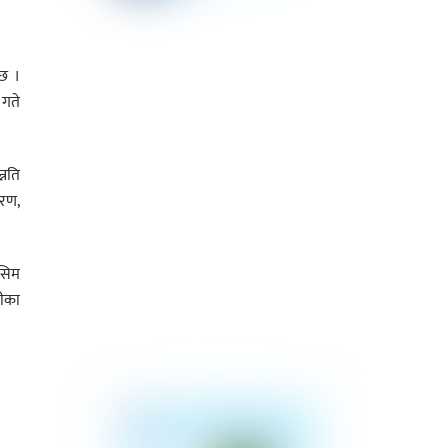
 छ ।
गते
नति
तरण,
 सिम
नीका