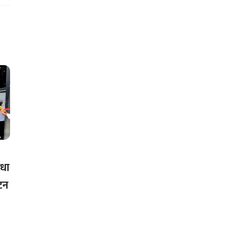
िधा
टन