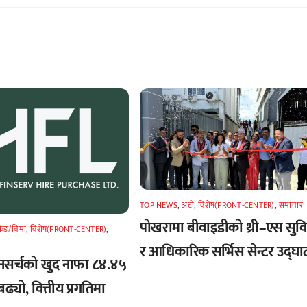
TOP NEWS
,
अटाे
,
विशेष(FRONT-CENTER)
,
समाचार
पोखरामा बीवाइडीको थ्री–एस सुव
किङ/बिमा
,
विशेष(FRONT-CENTER)
,
र आधिकारिक सर्भिस सेन्टर उद्घा
नसर्चको खुद नाफा ८४.४५
बढ्यो, वित्तीय प्रगतिमा