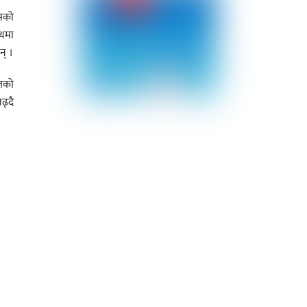
कमको
ाथमा
न् ।
ितको
ढ्दै