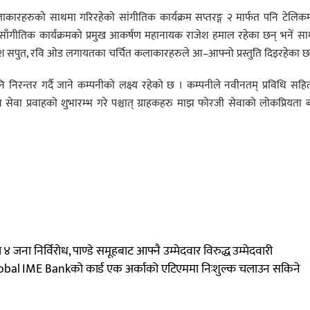
ित कलाकारहरुको साथमा गरिरहेको सांगीतिक कार्यक्रम सप्तरङ्ग २ मार्फत पनि टेलि
छ । साँगीतिक कार्यक्रमको प्रमुख आकर्षण महानायक राजेश हमाल रहेका छन् भनें स
काश सपुत, रवि ओड लगायतका चर्चित कलाकारहरुले आ–आफ्नो प्रस्तुति दिइरहेका छ
निरन्तर गर्दै जाने कम्पनीको लक्ष्य रहेको छ । कम्पनीले नवीनतम् प्रविधि सह
वा प्रवाहको शुभारम्भ गरे पश्चात् ग्राहकहरु माझ फोरजी सेवाको लोकप्रियता ब
 जना निर्विरोध, पाण्डे समूहबाट आफ्नै उम्मेदवार विरुद्ध उम्मेदवारी
obal IME Bankको कार्ड एक अर्काको एटिएममा निःशुल्क चलाउन सकिने