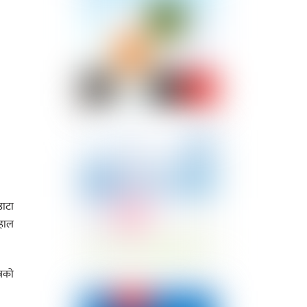
डाटा
 हाल
्रको