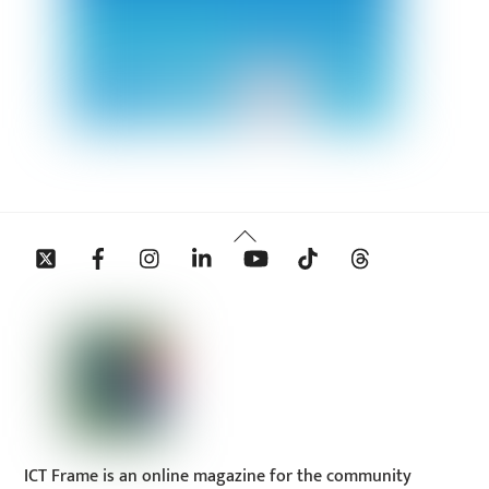
Back
Twitter
Facebook
Instagram
Linkedin
YouTube
Tiktok
Threads
To
Top
ICT Frame is an online magazine for the community