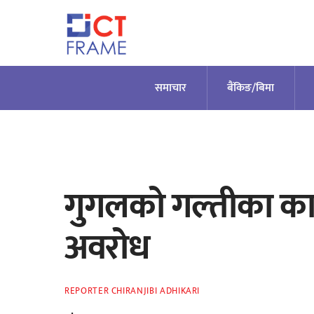
Skip
to
content
समाचार
बैंकिङ/बिमा
गुगलको गल्तीका का
अवरोध
REPORTER CHIRANJIBI ADHIKARI