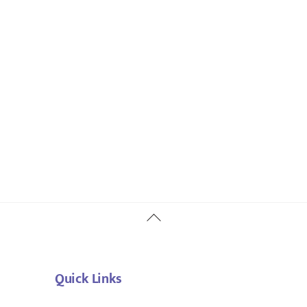
Back
To
Top
Quick Links