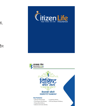
ड,
दैन