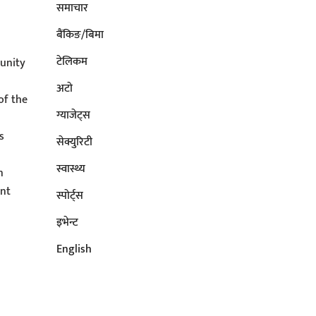
समाचार
बैंकिङ/बिमा
टेलिकम
unity
अटाे
of the
ग्याजेट्स
s
सेक्युरिटी
s
स्वास्थ्य
n
ent
स्पोर्ट्स
इभेन्ट
English