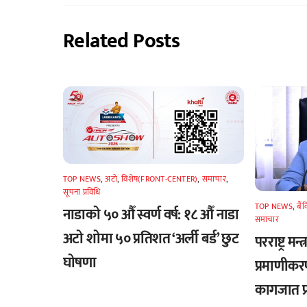
Related Posts
TOP NEWS
,
अटाे
,
विशेष(FRONT-CENTER)
,
समाचार
,
सूचना प्रविधि
TOP NEWS
,
बैं
नाडाको ५० औँ स्वर्ण वर्ष: १८ औँ नाडा
समाचार
अटो शोमा ५० प्रतिशत ‘अर्ली बर्ड’ छुट
परराष्ट्र मन
घोषणा
प्रमाणीकर
कागजात प