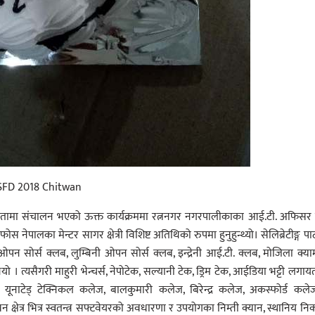
SFD 2018 Chitwan
तीथ्यतामा संचालन भएको ऊक्त कार्यक्रममा रत्ननगर नगरपालीकाका आई.टी. अफिसर
ेपालका मेन्टर सागर क्षेत्री विशिष्ट अतिथिको रुपमा हुनुहुन्थ्यो। सेलिब्रेटीङ्ग पार
ओपन सोर्स क्लब, लुम्बिनी ओपन सोर्स क्लब, इन्द्रेनी आई.टी. क्लब, मोजिला क्या
 । त्यसैगरी माहुरी भेन्चर्स, नेपोटेक, सल्यानी टेक, ड्रिम टेक, आईडिया भट्टी लगा
ी, यूनाटेड् टेक्निकल कलेज, बालकुमारी कलेज, बिरेन्द्र कलेज, अकस्फोर्ड कल
क्षेत्र भित्र स्वतन्त्र सफ्टवेयरको अवधारणा र उपयोगका निम्ती क्यान, स्थानिय नि