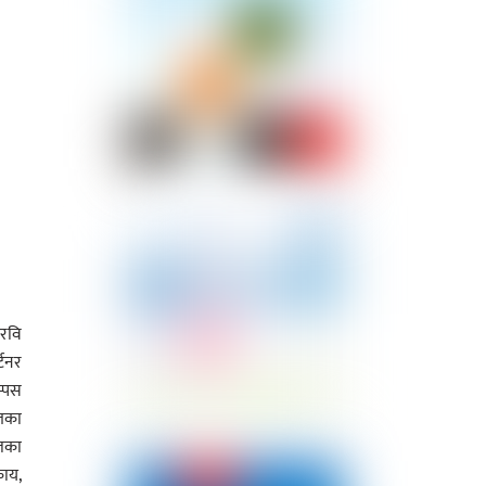
 रवि
्टनर
म्पस
यतका
ेजका
काय,