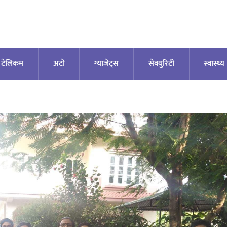
टेलिकम
अटाे
ग्याजेट्स
सेक्युरिटी
स्वास्थ्य