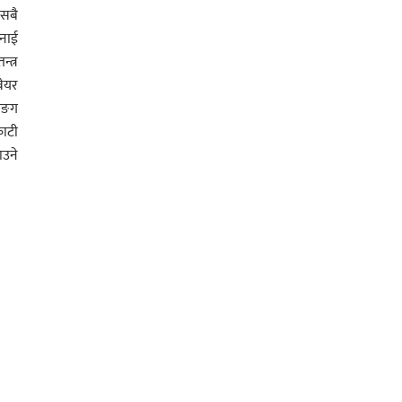
 सबै
मनाई
्त्र
वेयर
टीङग
काटी
ाउने