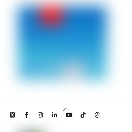
Back
Twitter
Facebook
Instagram
Linkedin
YouTube
Tiktok
Threads
To
Top