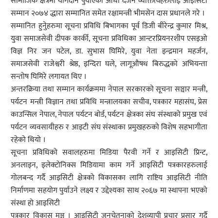
सामाजिक क्षेत्रमा योगदान पुर्याएका आधा दर्जन व्यक्तित्वहरुलाई आइसिटी
सम्मान २०७४ द्धारा सम्मानित समेत रक्षामन्त्री भीमसेन दास प्रधानले गरे ।
सम्मानित हुनुेहरुमा सूचना प्रविधि बिभागका पूर्व डिजी बीरेन्द्र कुमार मिश्र,
युवा समाजसेवी दीपक कार्की, सूचना प्रविधिका आन्टरप्रियनरशीप एसइओ
विज्ञ निर जन पटेल, डा. सुभास घिमिरे, युवा नेता इन्द्रमान महर्जन,
समाजसेवी राजेश्वरी श्रेष्ठ, इन्दिरा घले, लागूऔषध बिरुद्धको अभियन्ता
सन्तोष घिमिरे लगायत थिए ।
अन्तरक्रिया तथा सम्मान कार्यक्रममा नेपाल सरकारको सूचना सञ्चार मन्त्री,
पर्यटन मन्त्री विज्ञान तथा प्रविधि मन्त्रालयका सचीव, पत्रकार महासंघ, प्रेस
काउन्सिल नेपाल, नेपाल पर्यटन बोर्ड, पर्यटन क्षेत्रका संघ संस्थाको प्रमुख एवं
पर्यटन व्यवसायीहरु र आइटी संघ संस्थाका प्रमुखहरुको विशेष सहभागीता
रहेको थियो ।
सूचना प्रविधिको सवालहरुमा मिडिया पैरवी गर्ने र आइसिटी प्रिन्ट,
अनलाइन, इलेक्टोनिक्स मिडियामा काम गर्ने आइसिटी पत्रकारहरुलाई
गोलबन्द गर्दै आइसिटी क्षेत्रको विकासका लागि राष्टिय आइसिटी नीति
निर्माणमा सहयोग पुर्याउने लक्ष्य र उद्देश्यका साथ २०६७ मा स्थापना भएको
संस्था हो आइसिटी
पत्रकार विकास मञ्च । आइसिटी जनचेतनाको देशव्यापी प्रचार प्रसार गर्दै